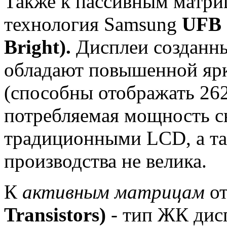
Также к пассивным матри
технология Samsung
UFB 
Bright).
Дисплеи созданны
обладают повышенной ярк
(способны отображать 262
потребляемая мощность с
традиционными LCD, а та
производства не велика.
К
активным матрицам
от
Transistors)
- тип ЖК дисп